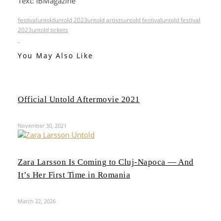
Text: IBMagazine
festival
untold
untold 2023
untold artists
untold festival
untold festival
2023
untold tickets
You May Also Like
Official Untold Aftermovie 2021
November 30, 2021
Zara Larsson Is Coming to Cluj-Napoca — And
It’s Her First Time in Romania
March 22, 2026