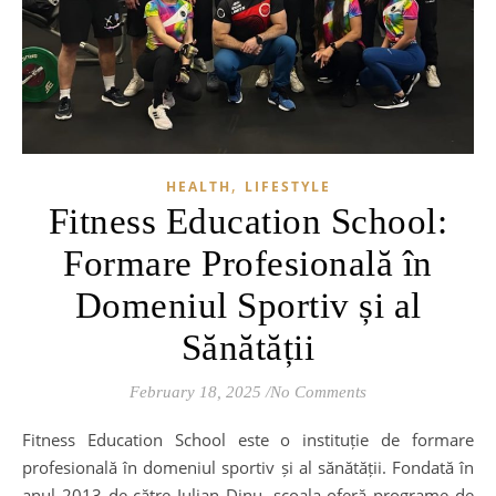
,
HEALTH
LIFESTYLE
Fitness Education School:
Formare Profesională în
Domeniul Sportiv și al
Sănătății
February 18, 2025
/
No Comments
Fitness Education School este o instituție de formare
profesională în domeniul sportiv și al sănătății. Fondată în
anul 2013 de către Iulian Dinu, școala oferă programe de